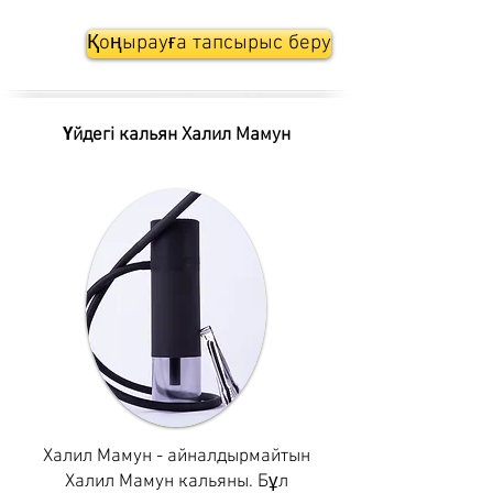
Қоңырауға тапсырыс беру
Үйдегі кальян Халил Мамун
Халил Мамун - айналдырмайтын
Халил Мамун кальяны. Бұл