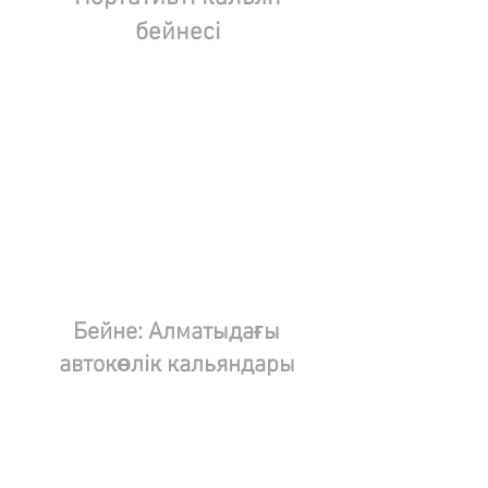
бейнесі
Бейне: Алматыдағы
автокөлік кальяндары