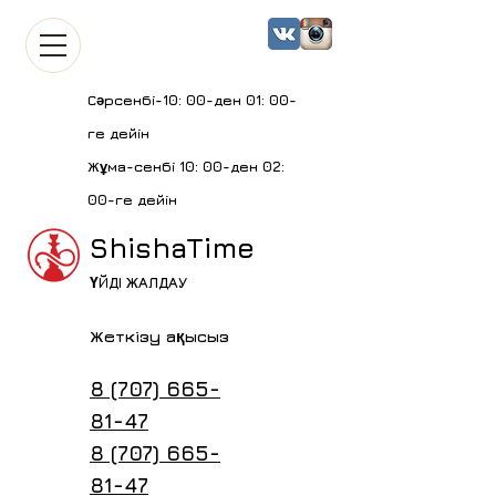
Сәрсенбі-10: 00-ден 01: 00-
ге дейін
Жұма-сенбі 10: 00-ден 02:
00-ге дейін
ShishaTime
ҮЙДІ ЖАЛДАУ
Жеткізу ақысыз
8 (707) 665-
81-47
8 (707) 665-
81-47