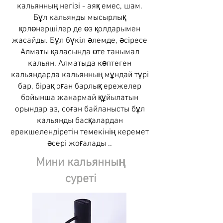
кальянның негізі - аяқ емес, шам.
Бұл кальянды мысырлық
қолөнершілер де өз қолдарымен
жасайды. Бұл бүкіл әлемде, әсіресе
Алматы қаласында өте танымал
кальян. Алматыда көптеген
кальяндарда кальянның мұндай түрі
бар, бірақ оған барлық ережелер
бойынша жанармай құйылатын
орындар аз, соған байланысты бұл
кальянды басқалардан
ерекшелендіретін темекінің керемет
әсері жоғалады ..
Мини кальянның
суреті