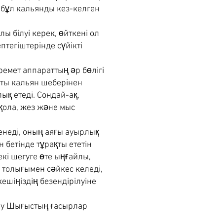
 бұл кальянды кез-келген
 білуі керек, өйткені ол
птегіштерінде сүйікті
емет аппараттың әр бөлігі
сты кальян шеберінен
қ етеді. Сондай-ақ,
 қола, жез және мыс
неді, оның аяғы ауырлық
бетінде тұрақты ететін
екі шегуге өте ыңғайлы,
 толығымен сәйкес келеді,
ешіңіздің безендірілуіне
аяу Шығыстың ғасырлар