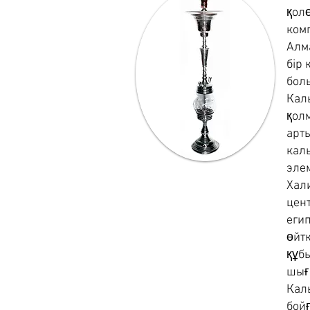
қол
комп
Алма
бір 
болы
Каль
қол
арт
каль
элем
Хал
цент
егип
өйт
құбы
шығы
Кал
бой