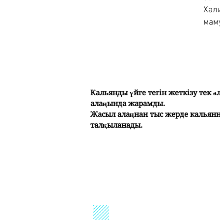
Хал
мам
Кальянды үйге тегін жеткізу тек ә
алаңында жарамды.
Жасыл алаңнан тыс жерде кальянн
талқыланады.
ShishaTime