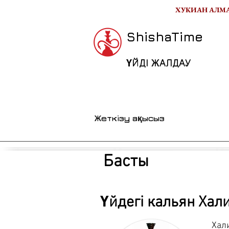
ХУКИАН АЛМ
ShishaTime
ҮЙДІ ЖАЛДАУ
Жеткізу ақысыз
Басты
Үйдегі кальян Хал
Хал