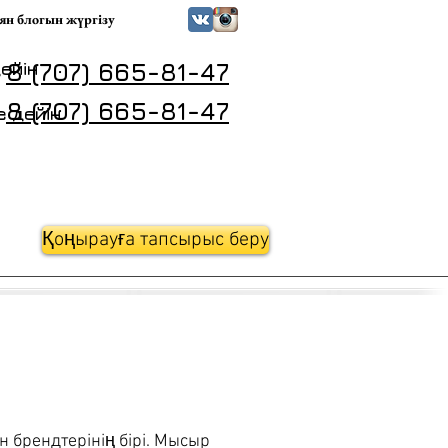
ян блогын жүргізу
8 (707) 665-81-47
ейін
8 (707) 665-81-47
е дейін
Қоңырауға тапсырыс беру
 брендтерінің бірі. Мысыр