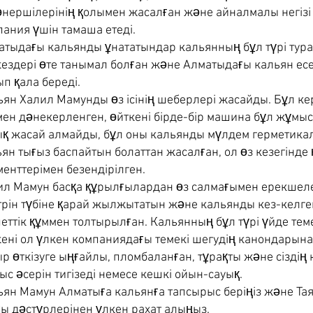
өнершілерінің қолымен жасалған және айналмалы негізі
ания үшін тамаша етеді.
тыдағы кальянды ұнататындар кальянның бұл түрі туралы
кездері өте танымал болған және Алматыдағы кальян есе
п қала береді.
ян Халил Мамунды өз ісінің шеберлері жасайды. Бұл кер
мен дәнекерленген, өйткені бірде-бір машина бұл жұмы
ық жасай алмайды, бұл оны кальянды мүлдем герметикалы
ян тығыз баспайтын болаттан жасалған, ол өз кезегінде
енттерімен безендірілген.
ил Мамун басқа құрылғылардан өз салмағымен ерекшеле
рін түбіне қарай жылжытатын және кальянды кез-келген 
еттік құммен толтырылған. Кальянның бұл түрі үйде тем
кені ол үлкен компаниядағы темекі шегудің канондарына
р өткізуге ыңғайлы, пломбаланған, тұрақты және сіздің к
с әсерін тигізеді немесе кешкі ойын-сауық.
ьян Мамун Алматыға кальянға тапсырыс беріңіз және Т
ғы дәстүрлерінен үлкен рахат алыңыз.