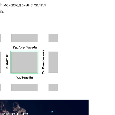
і: можахед және халил
з.
665 81 47