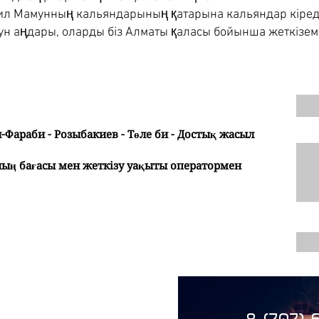
ил Мамунның кальяндарының қатарына кальяндар кіред
ун аңдары, оларды біз Алматы қаласы бойынша жеткіземі
л-Фараби - Розыбакиев - Төле би - Достық жасыл
ың бағасы мен жеткізу уақыты оператормен
8 (707) 