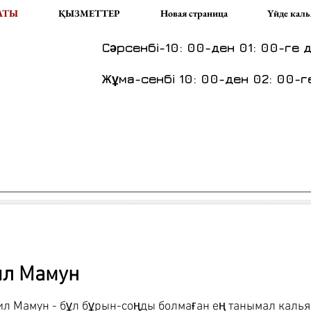
АТЫ
ҚЫЗМЕТТЕР
Новая страница
Үйде каль
Сәрсенбі-10: 00-ден 01: 00-ге д
Жұма-сенбі 10: 00-ден 02: 00-г
ил Мамун
ил Мамун - бұл бұрын-соңды болмаған ең танымал кальян