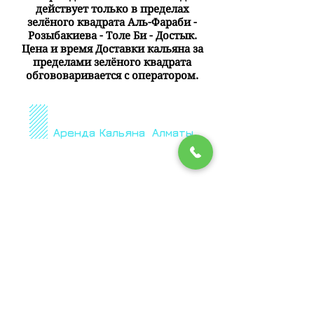
действует только в пределах
зелёного квадрата Аль-Фараби -
Розыбакиева - Толе Би - Достык.
Цена и время Доставки кальяна за
пределами зелёного квадрата
обгововаривается с оператором.
ShishaTime
Аренда Кальяна Алматы
Доставка в течении
часа
8(707)665 81 47
8(707)665 81 47